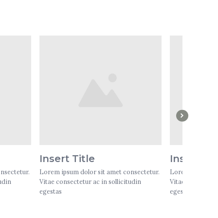
Insert Title
Insert Tit
nsectetur.
Lorem ipsum dolor sit amet consectetur.
Lorem ipsum dol
udin
Vitae consectetur ac in sollicitudin
Vitae consectetur
egestas
egestas