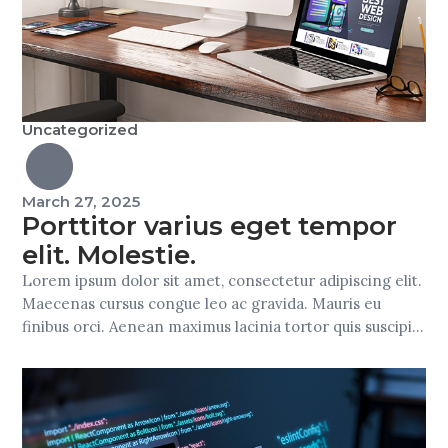
Uncategorized
March 27, 2025
Porttitor varius eget tempor
elit. Molestie.
Lorem ipsum dolor sit amet, consectetur adipiscing elit.
Maecenas cursus congue leo ac gravida. Mauris eu
finibus orci. Aenean maximus lacinia tortor quis suscipit.
Nam nec vulputate ante. Donec ut gravida massa, non
ultricies quam. Sed molestie in nibh vel ullamcorper.
Suspendisse vulputate urna sed nisi tempor, quis
consectetur dolor egestas. Pellentesque mauris erat,
maximus […]