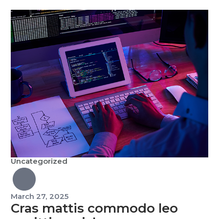
Nam nec vulputate ante. Donec ut gravida massa, non
ultricies quam. Sed molestie in nibh vel ullamcorper.
Suspendisse vulputate urna sed nisi tempor, quis
consectetur dolor egestas. Pellentesque mauris erat,
maximus […]
Uncategorized
March 27, 2025
Cras mattis commodo leo