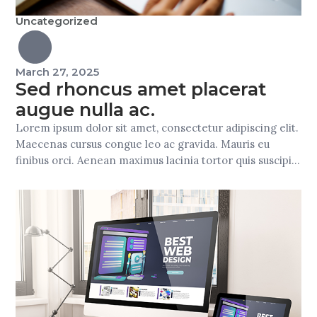
Uncategorized
March 27, 2025
Sed rhoncus amet placerat
augue nulla ac.
Lorem ipsum dolor sit amet, consectetur adipiscing elit.
Maecenas cursus congue leo ac gravida. Mauris eu
finibus orci. Aenean maximus lacinia tortor quis suscipit.
Nam nec vulputate ante. Donec ut gravida massa, non
ultricies quam. Sed molestie in nibh vel ullamcorper.
Suspendisse vulputate urna sed nisi tempor, quis
consectetur dolor egestas. Pellentesque mauris erat,
maximus […]